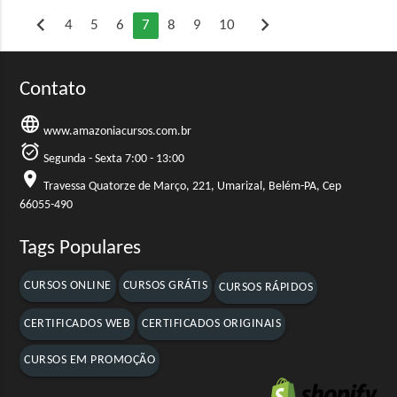
chevron_left
chevron_right
4
5
6
7
8
9
10
Contato
language
www.amazoniacursos.com.br
alarm_on
Segunda - Sexta 7:00 - 13:00
location_on
Travessa Quatorze de Março, 221, Umarizal, Belém-PA, Cep
66055-490
Tags Populares
CURSOS ONLINE
CURSOS GRÁTIS
CURSOS RÁPIDOS
CERTIFICADOS WEB
CERTIFICADOS ORIGINAIS
CURSOS EM PROMOÇÃO