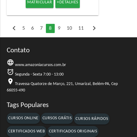
MATRICULAR
+DETALHES
chevron_left
chevron_right
5
6
7
8
9
10
11
Contato
language
www.amazoniacursos.com.br
alarm_on
Segunda - Sexta 7:00 - 13:00
location_on
Travessa Quatorze de Março, 221, Umarizal, Belém-PA, Cep
66055-490
Tags Populares
CURSOS ONLINE
CURSOS GRÁTIS
CURSOS RÁPIDOS
CERTIFICADOS WEB
CERTIFICADOS ORIGINAIS