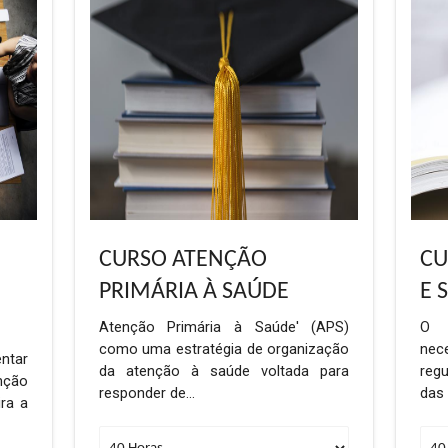
CURSO ATENÇÃO
CU
M
PRIMÁRIA À SAÚDE
E 
Atenção Primária à Saúde' (APS)
O 
como uma estratégia de organização
nec
ntar
da atenção à saúde voltada para
regu
nção
responder de…
das
ra a