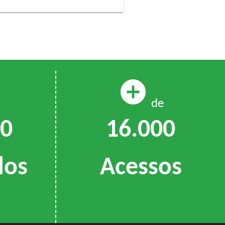
add_circle
de
16.000
00
Acessos
dos