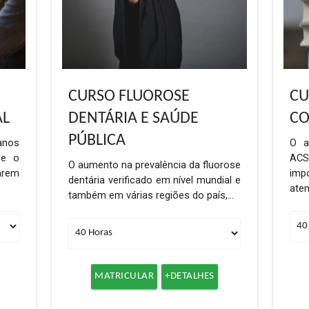
CURSO FLUOROSE
CU
AL
DENTÁRIA E SAÚDE
CO
PÚBLICA
anos
O a
 e o
AC
O aumento na prevalência da fluorose
arem
imp
dentária verificado em nível mundial e
aten
também em várias regiões do país,…
MATRICULAR
+DETALHES