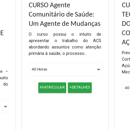
CURSO Agente
CU
Comunitário de Saúde:
TE
Um Agente de Mudanças
DO
DE
CO
O curso possui o intuito de
apresentar o trabalho do ACS
AÇ
abordando assuntos como atenção
Pri
primária à saúde, o processo…
Cor
Aç
de –
Mec
ito
o do
MATRICULAR
+DETALHES