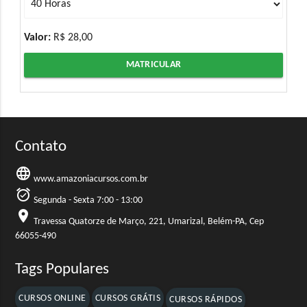
Valor:
R$ 28,00
MATRICULAR
Contato
language
www.amazoniacursos.com.br
alarm_on
Segunda - Sexta 7:00 - 13:00
location_on
Travessa Quatorze de Março, 221, Umarizal, Belém-PA, Cep
66055-490
Tags Populares
CURSOS ONLINE
CURSOS GRÁTIS
CURSOS RÁPIDOS