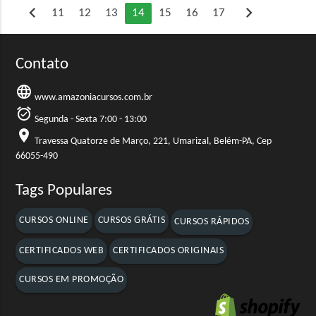
chevron_left
chevron_right
11
12
13
14
15
16
17
Contato
language
www.amazoniacursos.com.br
alarm_on
Segunda - Sexta 7:00 - 13:00
location_on
Travessa Quatorze de Março, 221, Umarizal, Belém-PA, Cep
66055-490
Tags Populares
CURSOS ONLINE
CURSOS GRÁTIS
CURSOS RÁPIDOS
CERTIFICADOS WEB
CERTIFICADOS ORIGINAIS
CURSOS EM PROMOÇÃO