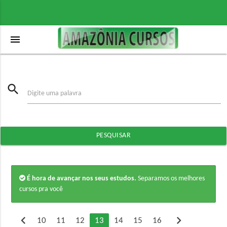
menu
search
Digite uma palavra
PESQUISAR
É hora de avançar nos seus estudos.
Separamos os melhores
cursos pra você
chevron_left
chevron_right
10
11
12
13
14
15
16