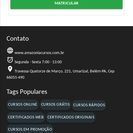
MATRICULAR
Contato
language
www.amazoniacursos.com.br
alarm_on
Segunda - Sexta 7:00 - 13:00
location_on
Travessa Quatorze de Março, 221, Umarizal, Belém-PA, Cep
66055-490
Tags Populares
CURSOS ONLINE
CURSOS GRÁTIS
CURSOS RÁPIDOS
CERTIFICADOS WEB
CERTIFICADOS ORIGINAIS
CURSOS EM PROMOÇÃO