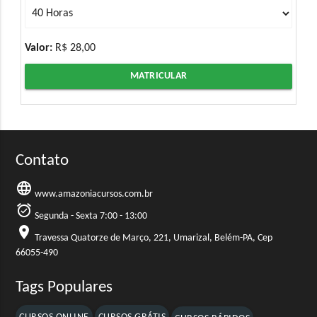
Valor:
R$ 28,00
MATRICULAR
Contato
language
www.amazoniacursos.com.br
alarm_on
Segunda - Sexta 7:00 - 13:00
location_on
Travessa Quatorze de Março, 221, Umarizal, Belém-PA, Cep
66055-490
Tags Populares