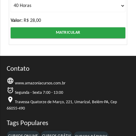
Valor:
R$ 28,00
MATRICULAR
Contato
language
www.amazoniacursos.com.br
alarm_on
Segunda - Sexta 7:00 - 13:00
location_on
Travessa Quatorze de Março, 221, Umarizal, Belém-PA, Cep
66055-490
Tags Populares