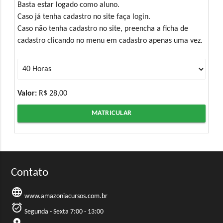
Basta estar logado como aluno.
Caso já tenha cadastro no site faça login.
Caso não tenha cadastro no site, preencha a ficha de
cadastro clicando no menu em cadastro apenas uma vez.
Valor:
R$ 28,00
MATRICULAR
Contato
language
www.amazoniacursos.com.br
alarm_on
Segunda - Sexta 7:00 - 13:00