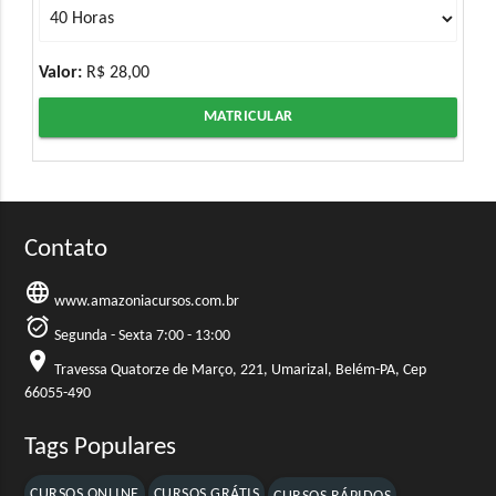
Valor:
R$ 28,00
MATRICULAR
Contato
language
www.amazoniacursos.com.br
alarm_on
Segunda - Sexta 7:00 - 13:00
location_on
Travessa Quatorze de Março, 221, Umarizal, Belém-PA, Cep
66055-490
Tags Populares
CURSOS ONLINE
CURSOS GRÁTIS