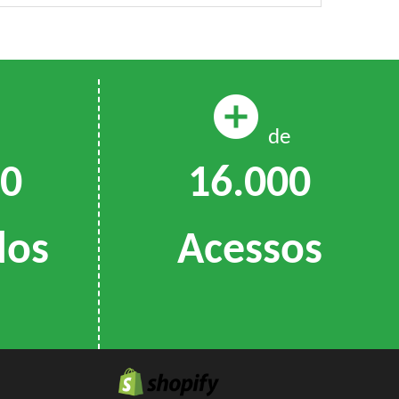
add_circle
de
16.000
00
Acessos
dos