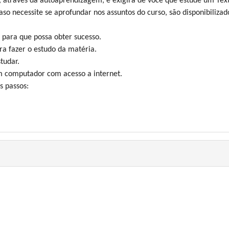
através da autoaprendizagem, e exigirá de você que estude um Text
aso necessite se aprofundar nos assuntos do curso, são disponibilizado
 para que possa obter sucesso.
ra fazer o estudo da matéria.
tudar.
um computador com acesso a internet.
s passos: