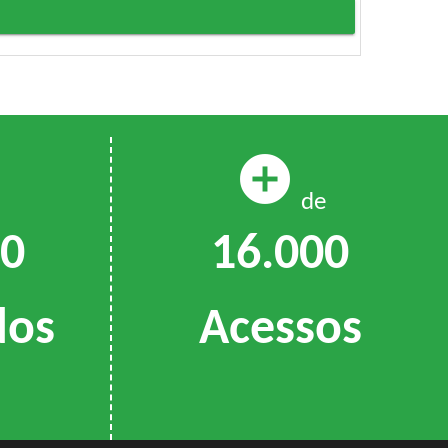
add_circle
de
16.000
00
Acessos
dos