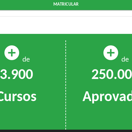
MATRICULAR
add_circle
add_circle
de
de
3.900
250.0
Cursos
Aprova