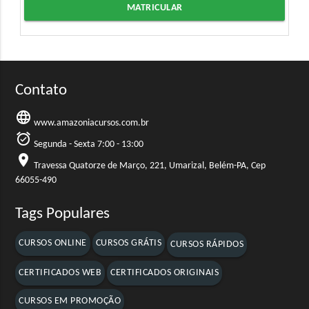
MATRICULAR
Contato
language
www.amazoniacursos.com.br
alarm_on
Segunda - Sexta 7:00 - 13:00
location_on
Travessa Quatorze de Março, 221, Umarizal, Belém-PA, Cep
66055-490
Tags Populares
CURSOS ONLINE
CURSOS GRÁTIS
CURSOS RÁPIDOS
CERTIFICADOS WEB
CERTIFICADOS ORIGINAIS
CURSOS EM PROMOÇÃO