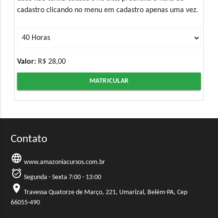
cadastro clicando no menu em cadastro apenas uma vez.
Valor:
R$ 28,00
MATRICULAR
Contato
language
www.amazoniacursos.com.br
alarm_on
Segunda - Sexta 7:00 - 13:00
location_on
Travessa Quatorze de Março, 221, Umarizal, Belém-PA, Cep
66055-490