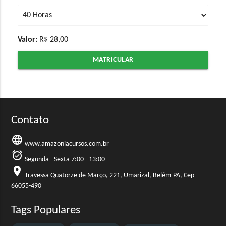
Valor:
R$ 28,00
MATRICULAR
Contato
language
www.amazoniacursos.com.br
alarm_on
Segunda - Sexta 7:00 - 13:00
location_on
Travessa Quatorze de Março, 221, Umarizal, Belém-PA, Cep
66055-490
Tags Populares