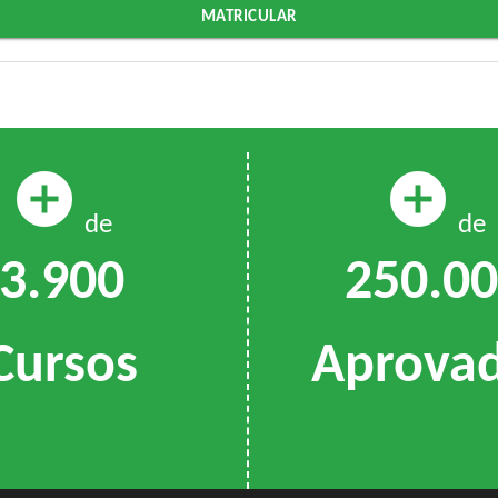
MATRICULAR
add_circle
add_circle
de
de
3.900
250.0
Cursos
Aprova