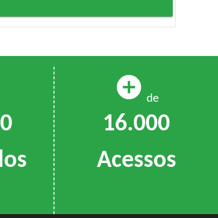
add_circle
de
16.000
00
Acessos
dos