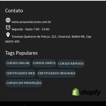
Contato
language
www.amazoniacursos.com.br
alarm_on
Segunda - Sexta 7:00 - 13:00
location_on
Travessa Quatorze de Março, 221, Umarizal, Belém-PA, Cep
66055-490
Tags Populares
CURSOS ONLINE
CURSOS GRÁTIS
CURSOS RÁPIDOS
CERTIFICADOS WEB
CERTIFICADOS ORIGINAIS
CURSOS EM PROMOÇÃO