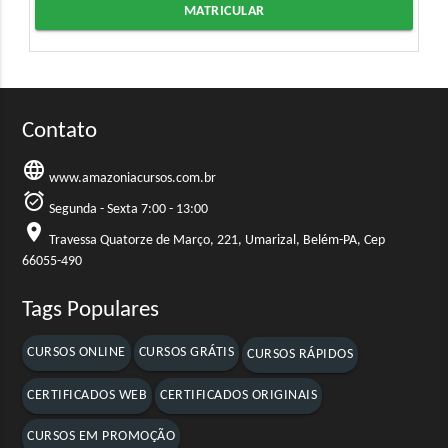
MATRICULAR
Contato
language
www.amazoniacursos.com.br
alarm_on
Segunda - Sexta 7:00 - 13:00
location_on
Travessa Quatorze de Março, 221, Umarizal, Belém-PA, Cep
66055-490
Tags Populares
CURSOS ONLINE
CURSOS GRÁTIS
CURSOS RÁPIDOS
CERTIFICADOS WEB
CERTIFICADOS ORIGINAIS
CURSOS EM PROMOÇÃO