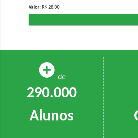
Valor:
R$ 28,00
add_circle
de
290.000
Alunos