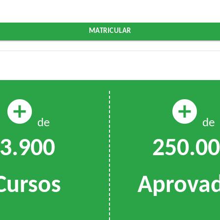
MATRICULAR
add_circle
add_circle
de
de
3.900
250.0
Cursos
Aprova