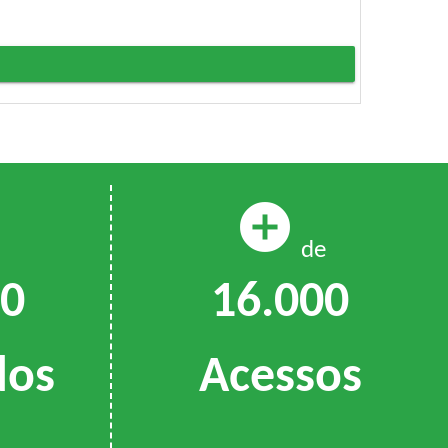
add_circle
de
16.000
00
Acessos
dos