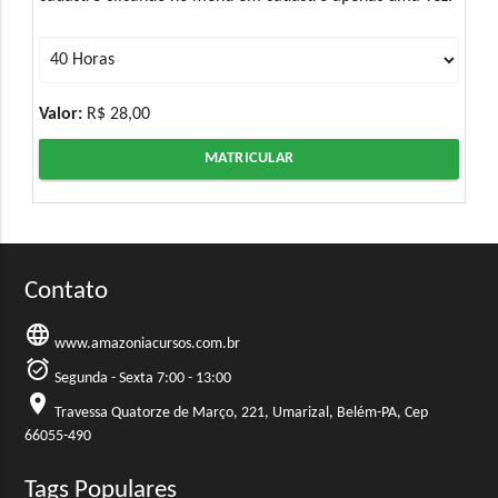
Valor:
R$ 28,00
MATRICULAR
Contato
language
www.amazoniacursos.com.br
alarm_on
Segunda - Sexta 7:00 - 13:00
location_on
Travessa Quatorze de Março, 221, Umarizal, Belém-PA, Cep
66055-490
Tags Populares