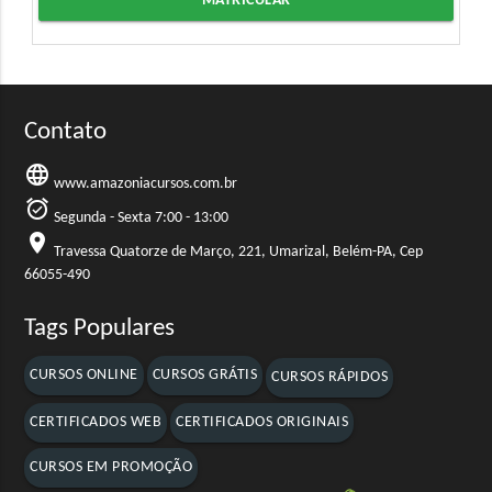
MATRICULAR
Contato
language
www.amazoniacursos.com.br
alarm_on
Segunda - Sexta 7:00 - 13:00
location_on
Travessa Quatorze de Março, 221, Umarizal, Belém-PA, Cep
66055-490
Tags Populares
CURSOS ONLINE
CURSOS GRÁTIS
CURSOS RÁPIDOS
CERTIFICADOS WEB
CERTIFICADOS ORIGINAIS
CURSOS EM PROMOÇÃO