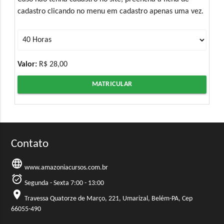
cadastro clicando no menu em cadastro apenas uma vez.
Valor:
R$ 28,00
MATRICULAR
Contato
language
www.amazoniacursos.com.br
alarm_on
Segunda - Sexta 7:00 - 13:00
location_on
Travessa Quatorze de Março, 221, Umarizal, Belém-PA, Cep
66055-490