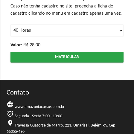
Caso não tenha cadastro no site, preencha a ficha de
cadastro clicando no menu em cadastro apenas uma vez.
Valor:
R$ 28,00
MATRICULAR
Contato
language
www.amazoniacursos.com.br
alarm_on
Segunda - Sexta 7:00 - 13:00
location_on
Travessa Quatorze de Março, 221, Umarizal, Belém-PA, Cep
66055-490