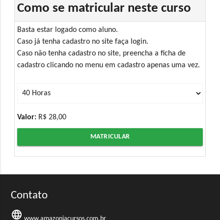
Como se matricular neste curso
Basta estar logado como aluno.
Caso já tenha cadastro no site faça login.
Caso não tenha cadastro no site, preencha a ficha de
cadastro clicando no menu em cadastro apenas uma vez.
Valor:
R$ 28,00
MATRICULAR
Contato
language
www.amazoniacursos.com.br