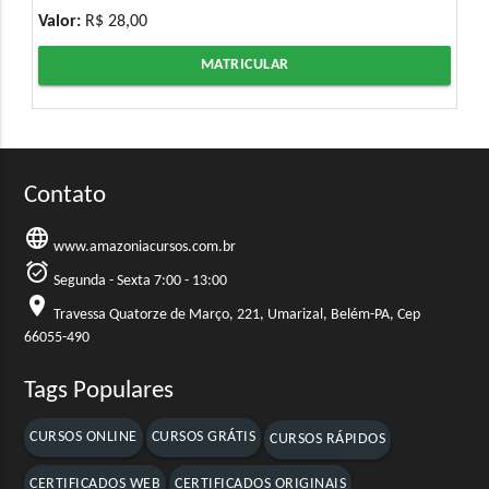
Valor:
R$ 28,00
MATRICULAR
Contato
language
www.amazoniacursos.com.br
alarm_on
Segunda - Sexta 7:00 - 13:00
location_on
Travessa Quatorze de Março, 221, Umarizal, Belém-PA, Cep
66055-490
Tags Populares
CURSOS ONLINE
CURSOS GRÁTIS
CURSOS RÁPIDOS
CERTIFICADOS WEB
CERTIFICADOS ORIGINAIS