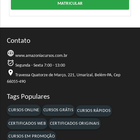
MATRICULAR
Contato
language
www.amazoniacursos.com.br
alarm_on
Segunda - Sexta 7:00 - 13:00
location_on
Travessa Quatorze de Março, 221, Umarizal, Belém-PA, Cep
66055-490
Tags Populares
CURSOS ONLINE
CURSOS GRÁTIS
CURSOS RÁPIDOS
CERTIFICADOS WEB
CERTIFICADOS ORIGINAIS
CURSOS EM PROMOÇÃO