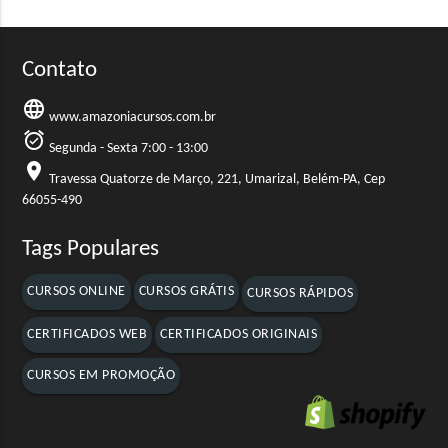
Contato
language
www.amazoniacursos.com.br
alarm_on
Segunda - Sexta 7:00 - 13:00
location_on
Travessa Quatorze de Março, 221, Umarizal, Belém-PA, Cep
66055-490
Tags Populares
CURSOS ONLINE
CURSOS GRÁTIS
CURSOS RÁPIDOS
CERTIFICADOS WEB
CERTIFICADOS ORIGINAIS
CURSOS EM PROMOÇÃO