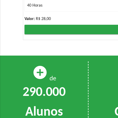
Valor:
R$ 28,00
add_circle
de
290.000
Alunos