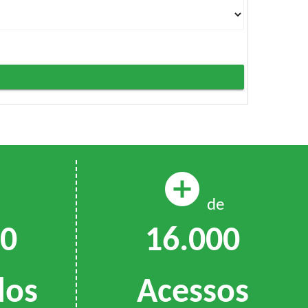
add_circle
de
16.000
00
Acessos
dos