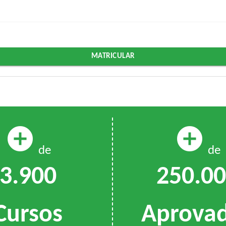
MATRICULAR
add_circle
add_circle
de
de
3.900
250.0
Cursos
Aprova