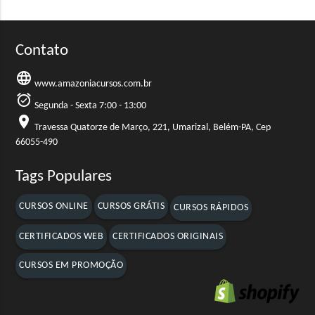
Contato
language
www.amazoniacursos.com.br
alarm_on
Segunda - Sexta 7:00 - 13:00
location_on
Travessa Quatorze de Março, 221, Umarizal, Belém-PA, Cep
66055-490
Tags Populares
CURSOS ONLINE
CURSOS GRÁTIS
CURSOS RÁPIDOS
CERTIFICADOS WEB
CERTIFICADOS ORIGINAIS
CURSOS EM PROMOÇÃO