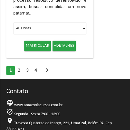
processo resolutivo desenvolvido, e
assim, buscar consolidar um novo
patamar…
MATRICULAR
+DETALHES
chevron_right
1
2
3
4
Contato
language
www.amazoniacursos.com.br
alarm_on
Segunda - Sexta 7:00 - 13:00
location_on
Travessa Quatorze de Março, 221, Umarizal, Belém-PA, Cep
66055-490