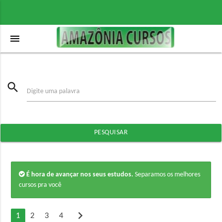
menu
search
Digite uma palavra
PESQUISAR
É hora de avançar nos seus estudos.
Separamos os melhores
cursos pra você
chevron_right
1
2
3
4