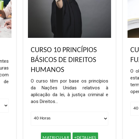
CURSO 10 PRINCÍPIOS
CU
BÁSICOS DE DIREITOS
FU
ntes
ras
HUMANOS
O o
com
est
O curso têm por base os princípios
 de
ter
da Nações Unidas relativos à
ope
aplicação da lei, à justiça criminal e
aos Direitos…
MATRICULAR
+DETALHES