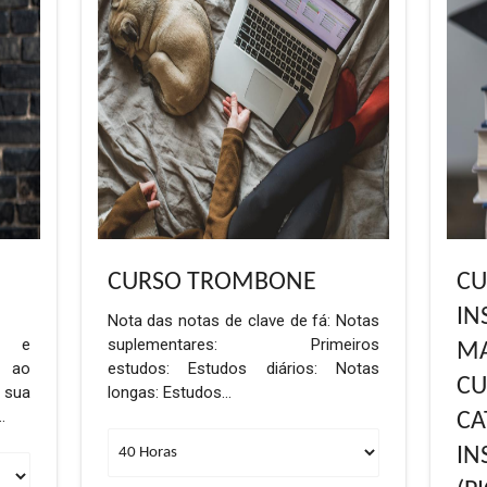
CURSO TROMBONE
CU
IN
Nota das notas de clave de fá: Notas
o e
suplementares: Primeiros
MA
 ao
estudos: Estudos diários: Notas
CU
sua
longas: Estudos…
…
CA
IN