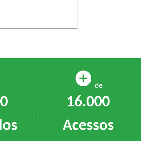
add_circle
de
16.000
00
Acessos
dos