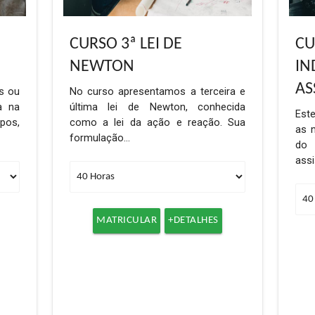
CURSO 3ª LEI DE
CU
NEWTON
IN
AS
s ou
No curso apresentamos a terceira e
da na
última lei de Newton, conhecida
Este
pos,
como a lei da ação e reação. Sua
as m
formulação…
do 
ass
MATRICULAR
+DETALHES