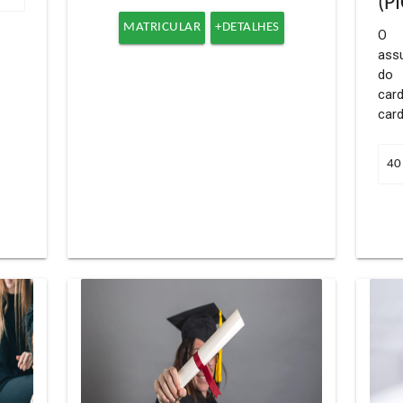
(P
MATRICULAR
+DETALHES
O c
ass
do
ca
car