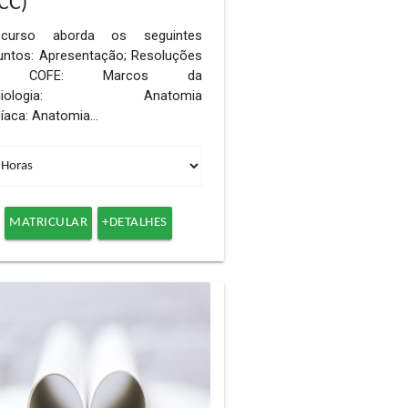
ICC)
urso aborda os seguintes
untos: Apresentação; Resoluções
 COFE: Marcos da
rdiologia: Anatomia
díaca: Anatomia…
MATRICULAR
+DETALHES