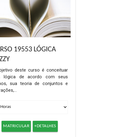
RSO 19553 LÓGICA
ZZY
bjetivo deste curso é conceituar
a lógica de acordo com seus
mos, sua teoria de conjuntos e
rações,…
MATRICULAR
+DETALHES