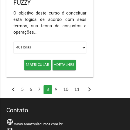
FUZZY
O objetivo deste curso é conceituar
esta lógica de acordo com seus
termos, sua teoria de conjuntos e
operações,…
MATRICULAR
+DETALHES
chevron_left
chevron_right
5
6
7
8
9
10
11
Contato
language
www.amazoniacursos.com.br